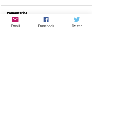
Comentarios
Email
Facebook
Twitter
Escribir un comentario...
Administración SAFY S.R.L
Miriam Yela
safybm297@gmail.com
91 71
3 68 41
608 768 917
Horario:
9 h a 14 h
15:30 h a 17:30 h