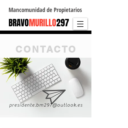
Mancomunidad de Propietarios
BRAVO
MURILLO
297
CONTACTO
presidente.bm297@outlook.es
Administración SAFY S.R.L