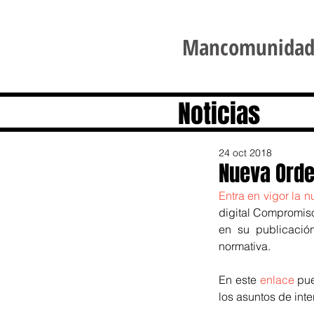
Mancomunidad d
Noticias
24 oct 2018
Nueva Orde
Entra en vigor la 
n
digital Compromiso
en su publicaci
normativa.
En este 
enlace
 pu
los asuntos de int