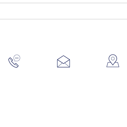
Administración SAFY S.R.L
Miriam Yela
C/Thomas 
 71
3 68 41
safybm297@gmail.com
Rivas-Vaci
8 768 917
Horario:
9 h a 14 h
15:30 h a 17:30 h
Viernes sólo mañanas